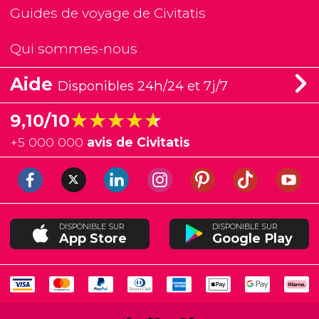
Guides de voyage de Civitatis
Qui sommes-nous
Aide
Disponibles 24h/24 et 7j/7
★★★★★
★★★★★
9,10/10
+
5 000 000
avis de Civitatis
DISPONIBLE SUR
DISPONIBLE SUR
App Store
Google Play