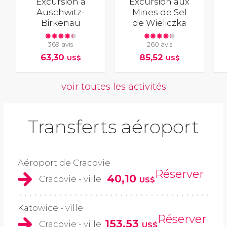
Excursion à
Excursion aux
Auschwitz-
Mines de Sel
Birkenau
de Wieliczka
369 avis
260 avis
63,30
85,52
US$
US$
voir toutes les activités
Transferts aéroport
Aéroport de Cracovie
Réserver
40,10
Cracovie - ville
US$
Katowice - ville
Réserver
153,53
Cracovie - ville
US$