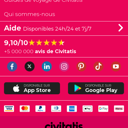
Qui sommes-nous
Aide
Disponibles 24h/24 et 7j/7
★★★★★
★★★★★
9,10/10
+
5 000 000
avis de Civitatis
DISPONIBLE SUR
DISPONIBLE SUR
App Store
Google Play