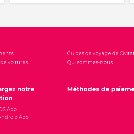
ments
Guides de voyage de Civitat
 de voitures
Qui sommes-nous
argez notre
Méthodes de paiem
tion
iOS App
Android App