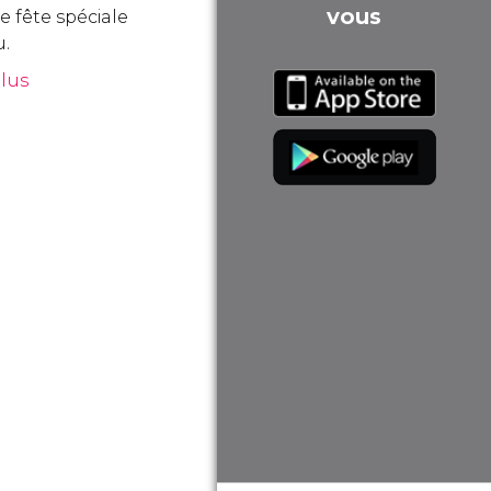
vous
e fête spéciale
u.
plus