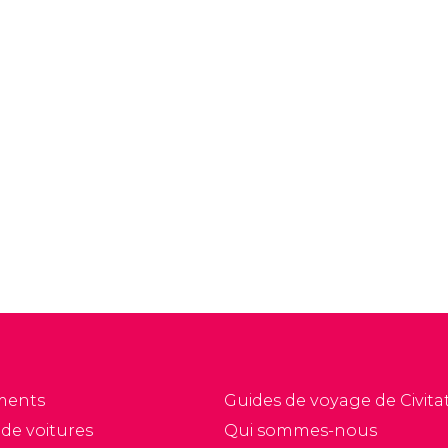
ments
Guides de voyage de Civitat
 de voitures
Qui sommes-nous