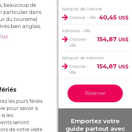
s, beaucoup de
Aéroport de Cracovie
 particulier dans
40,45
Cracovie - ville
US$
eur du tourisme)
très bien anglais.
Katowice - ville
plus
154,87
Cracovie -
US$
ville
Aéroport de Katowice
154,87
Cracovie -
US$
ville
fériés
Réserver
z les jours fériés
ie pour savoir à
si les
Emportez votre
nts seront
guide partout avec
ors de votre visite