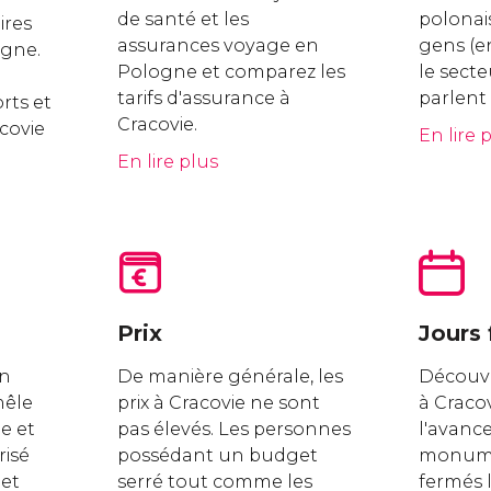
de santé et les
polonai
ires
assurances voyage en
gens (en
ogne.
Pologne et comparez les
le sect
tarifs d'assurance à
parlent 
rts et
Cracovie.
acovie
En lire 
En lire plus
Prix
Jours 
un
De manière générale, les
Découvre
mêle
prix à Cracovie ne sont
à Cracov
e et
pas élevés. Les personnes
l'avance 
risé
possédant un budget
monume
 et
serré tout comme les
fermés l