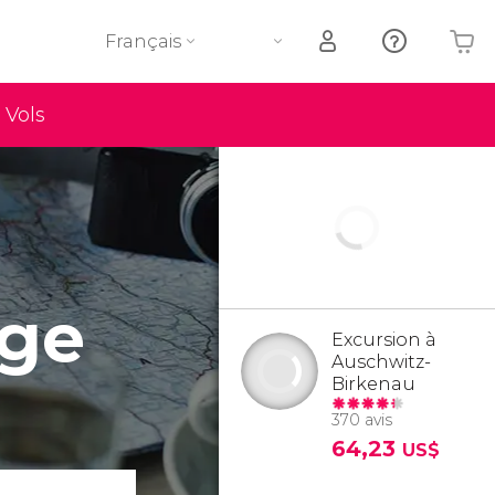
Français
Vols
Votre panier est vide
age
Excursion à
Auschwitz-
Birkenau
370 avis
64,23
US$