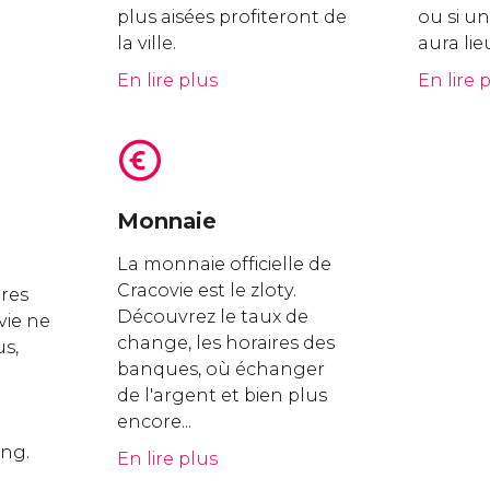
plus aisées profiteront de
ou si un
la ville.
aura lie
En lire plus
En lire 
Monnaie
La monnaie officielle de
Cracovie est le zloty.
ires
Découvrez le taux de
vie ne
change, les horaires des
us,
banques, où échanger
de l'argent et bien plus
e
encore...
ng.
En lire plus