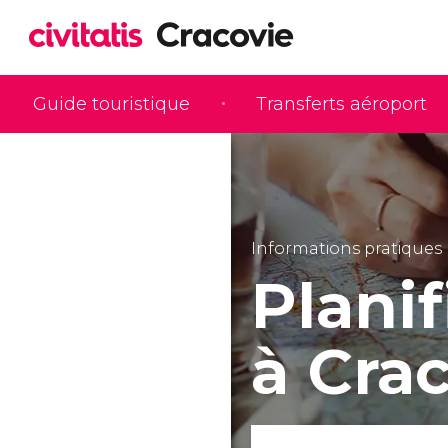
Guide touristique
Transferts aéroport
Informations pratiques
Planif
à Cra