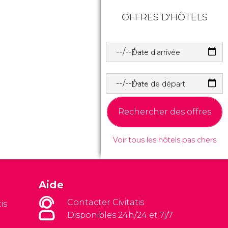
OFFRES D'HÔTELS
Date d'arrivée
Date de départ
Rechercher des offres
Voir tous les hôtels pas chers
Aide
Contacter Civitatis
is
Disponibles 24h/24 et 7j/7