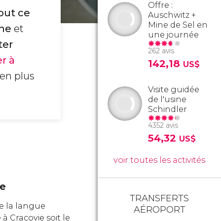
Offre :
out ce
Auschwitz +
Mine de Sel en
gne
et
une journée
ter
262 avis
r à
142,18
US$
ien plus
Visite guidée
de l'usine
Schindler
4352 avis
54,32
US$
voir toutes les activités
e
TRANSFERTS
e la langue
AÉROPORT
e à Cracovie soit le