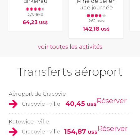
Birkenau
Mine de Sel en
une journée
370 avis
262 avis
64,23
US$
142,18
US$
voir toutes les activités
Transferts aéroport
Aéroport de Cracovie
Réserver
40,45
Cracovie - ville
US$
Katowice - ville
Réserver
154,87
Cracovie - ville
US$