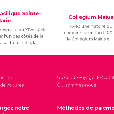
asilique Sainte-
Collegium Maius
arie
Avec une histoire qui
nstruite au XIVe siècle
commence en l'an 1400,
r l'un des côtés de la
le Collegium Maius est
lace du marché, la
le plus ancien bâtiment
silique Sainte-Marie
universitaire de Pologne.
ościoł Mariacki) est un
Parmi ses étudiants les
mposant sanctuaire de
plus populaires,
yle gothique qui fait
l'édifice a eu la chance
rtie de l'un des
d'accueillir Nicolas
ments
Guides de voyage de Civitat
onuments les plus
Copernic.
 de voitures
Qui sommes-nous
portants et les plus
lèbres de Cracovie.
argez notre
Méthodes de paiem