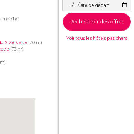
Date de départ
u marché.
Rechercher des offres
Voir tous les hôtels pas chers
du XIXe siècle
(70 m)
covie
(73 m)
 m)