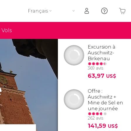
Français
Vols
Votre panier est vide
Excursion à
Auschwitz-
Birkenau
369 avis
63,97
US$
e
Offre :
Auschwitz +
Mine de Sel en
une journée
262 avis
141,59
US$