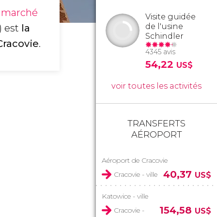
u marché
Visite guidée
de l'usine
) est
la
Schindler
Cracovie
.
4345 avis
54,22
US$
voir toutes les activités
TRANSFERTS
AÉROPORT
Aéroport de Cracovie
40,37
Cracovie - ville
US$
Katowice - ville
154,58
Cracovie -
US$