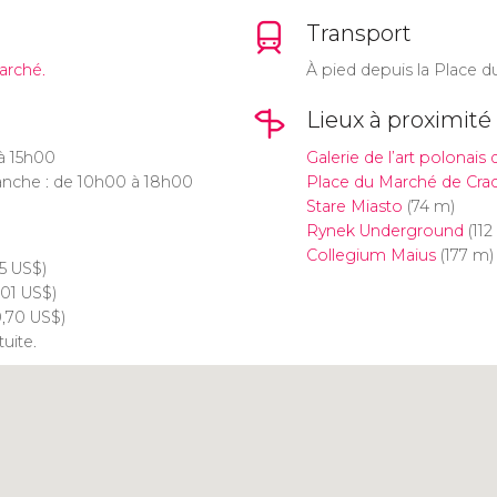
Transport
arché.
À pied depuis la Place d
Lieux à proximité
à 15h00
Galerie de l’art polonais 
nche : de 10h00 à 18h00
Place du Marché de Cra
Stare Miasto
(74 m)
Rynek Underground
(112
Collegium Maius
(177 m)
35
US$
)
,01
US$
)
0,70
US$
)
tuite.
Cliquez ici pour utiliser la
carte