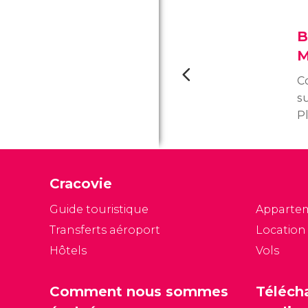
B
M
Co
su
P
Ba
(K
i
Cracovie
st
pa
Guide touristique
Apparte
m
Transferts aéroport
Location
im
Hôtels
Vols
cé
Comment nous sommes
Téléch