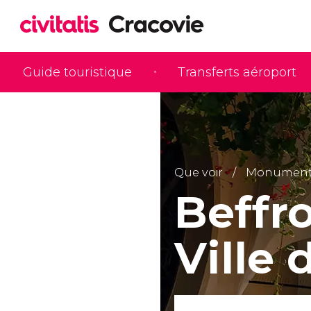
Guide touristique
Transferts aéroport
Que voir
Monuments 
Beffro
Ville 