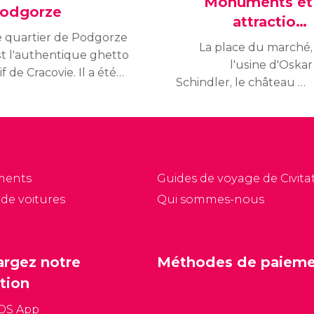
Monuments et
odgorze
attractions
e quartier de Podgorze
touristiques
La place du marché,
st l'authentique ghetto
l'usine d'Oskar
if de Cracovie. Il a été
Schindler, le château de
éé par le régime nazi
Wawel... Ne manquez
 3 mars 1941 pour y
pas les principaux sites
acer les Juifs du
touristiques de la ville et
ntre-ville pendant la
découvrez les meilleurs
econde Guerre
monuments et
ondiale.
ments
Guides de voyage de Civitat
attractions touristiques
 de voitures
Qui sommes-nous
de Cracovie.
argez notre
Méthodes de paiem
tion
iOS App