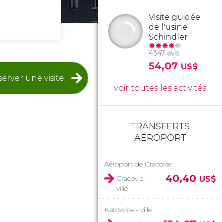
Visite guidée
de l'usine
Schindler
4347 avis
54,07
US$
erver une visite
voir toutes les activités
TRANSFERTS
AÉROPORT
Aéroport de Cracovie
40,40
Cracovie -
US$
ville
Katowice - ville