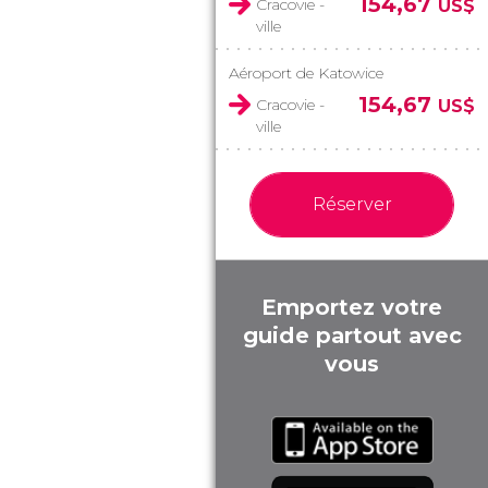
154,67
Cracovie -
US$
ville
Aéroport de Katowice
154,67
Cracovie -
US$
ville
Réserver
Emportez votre
guide partout avec
vous