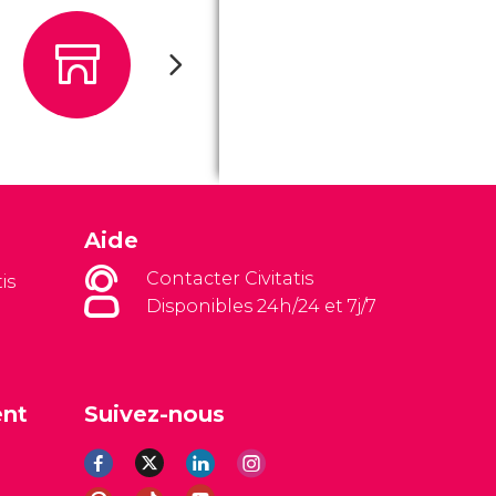
Aide
Contacter Civitatis
is
Disponibles 24h/24 et 7j/7
ent
Suivez-nous