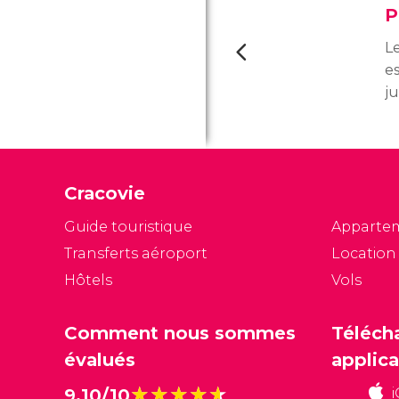
P
L
e
ju
cr
le
pl
ce
Cracovie
S
m
Guide touristique
Apparte
Transferts aéroport
Location
Hôtels
Vols
Comment nous sommes
Téléch
évalués
applica
★★★★★
★★★★★
9,10/10