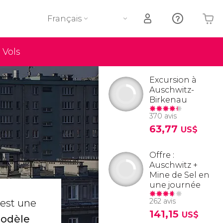
Français
Vols
Votre panier est vide
Excursion à
Auschwitz-
Birkenau
370 avis
63,77
US$
Offre :
Auschwitz +
Mine de Sel en
une journée
262 avis
 est une
141,15
US$
modèle