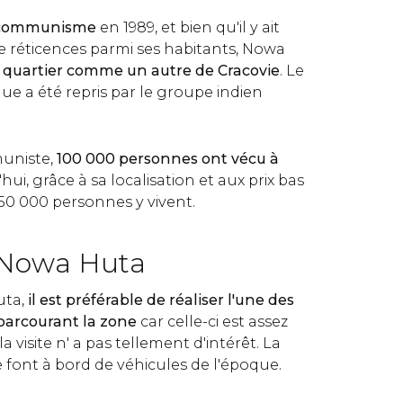
u communisme
en 1989, et bien qu'il y ait
 réticences parmi ses habitants, Nowa
 quartier comme un autre de Cracovie
. Le
e a été repris par le groupe indien
uniste,
100 000 personnes ont vécu à
'hui, grâce à sa localisation et aux prix bas
250 000 personnes y vivent.
 Nowa Huta
uta,
il est préférable
de réaliser l'une des
parcourant la zone
car celle-ci est assez
la visite n' a pas tellement d'intérêt. La
se font à bord de véhicules de l'époque.