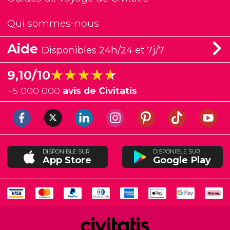
Qui sommes-nous
Aide
Disponibles 24h/24 et 7j/7
★★★★★
★★★★★
9,10/10
+
5 000 000
avis de Civitatis
DISPONIBLE SUR
DISPONIBLE SUR
App Store
Google Play